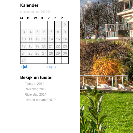
Kalender
augustus 2026
M
D
W
D
V
Z
Z
1
2
3
4
5
6
7
8
9
10
11
12
13
14
15
16
17
18
19
20
21
22
23
24
25
26
27
28
29
30
31
« jul
sep »
Bekijk en luister
Floriade 2012
Rivierdag 2012
Rivierdag 2014
Live cd opname 2019