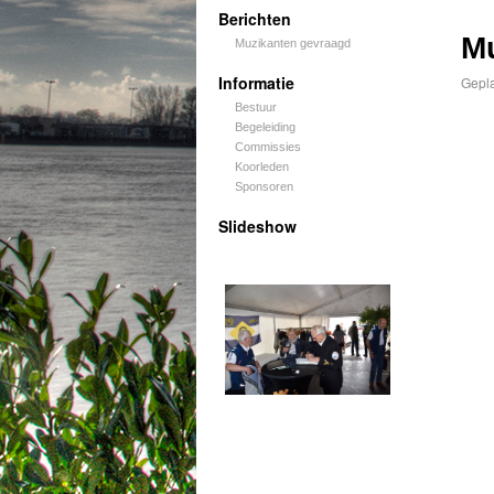
Berichten
M
Muzikanten gevraagd
Informatie
Gepla
Bestuur
Begeleiding
Commissies
Koorleden
Sponsoren
Slideshow