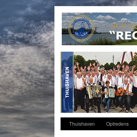
Contact
Thuishaven
Optredens