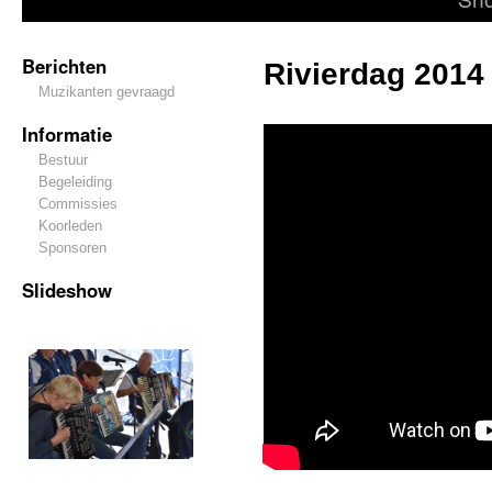
Berichten
Rivierdag 2014
Muzikanten gevraagd
Informatie
Bestuur
Begeleiding
Commissies
Koorleden
Sponsoren
Slideshow