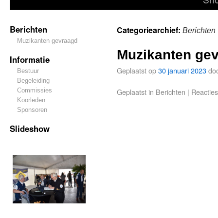
Berichten
Categoriearchief:
Berichten
Muzikanten gevraagd
Muzikanten ge
Informatie
Geplaatst op
30 januari 2023
do
Bestuur
Begeleiding
Commissies
Geplaatst in
Berichten
|
Reacties
Koorleden
Sponsoren
Slideshow